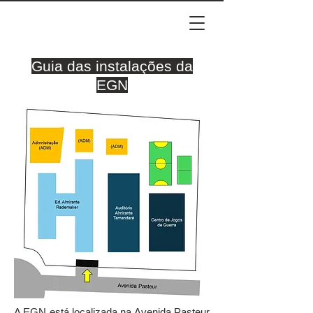
Guia das instalações da
EGN
A EGN está localizada na Avenida Pasteur